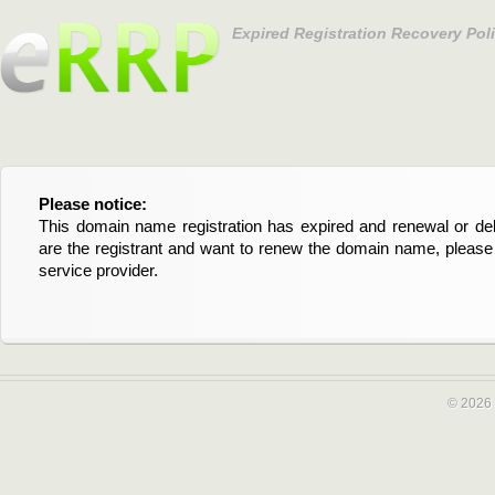
Expired Registration Recovery Pol
Please notice:
Bitte beachten Sie:
This domain name registration has expired and renewal or dele
Diese Domainregistrierung ist abgelaufen und die Verläng
are the registrant and want to renew the domain name, please 
Domain stehen an. Wenn Sie der Registrant sind und di
service provider.
verlängern möchten, kontaktieren Sie bitte Ihren Service-Provid
© 2026